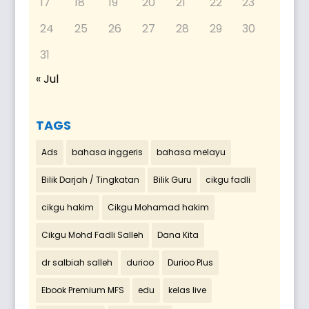
17
18
19
20
21
22
23
24
25
26
27
28
29
30
31
« Jul
TAGS
Ads
bahasa inggeris
bahasa melayu
Bilik Darjah / Tingkatan
Bilik Guru
cikgu fadli
cikgu hakim
Cikgu Mohamad hakim
Cikgu Mohd Fadli Salleh
Dana Kita
dr salbiah salleh
durioo
Durioo Plus
Ebook Premium MFS
edu
kelas live