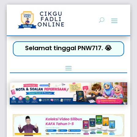
Selamat tinggal PNW717. 😭