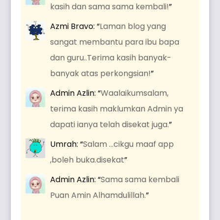
kasih dan sama sama kembali!
”
Azmi Bravo
: “
Laman blog yang
sangat membantu para ibu bapa
dan guru..Terima kasih banyak-
banyak atas perkongsian!
”
Admin Azlin
: “
Waalaikumsalam,
terima kasih maklumkan Admin ya
dapati ianya telah disekat juga.
”
Umrah
: “
Salam …cikgu maaf app
,boleh buka.disekat
”
Admin Azlin
: “
Sama sama kembali
Puan Amin Alhamdulillah.
”