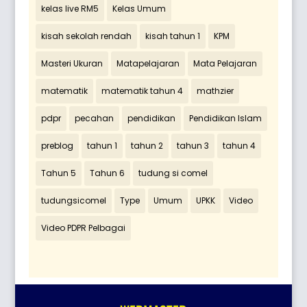
kelas live RM5
Kelas Umum
kisah sekolah rendah
kisah tahun 1
KPM
Masteri Ukuran
Matapelajaran
Mata Pelajaran
matematik
matematik tahun 4
mathzier
pdpr
pecahan
pendidikan
Pendidikan Islam
preblog
tahun 1
tahun 2
tahun 3
tahun 4
Tahun 5
Tahun 6
tudung si comel
tudungsicomel
Type
Umum
UPKK
Video
Video PDPR Pelbagai