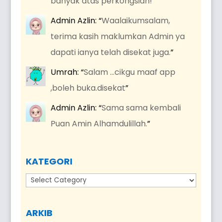
banyak atas perkongsian!
”
Admin Azlin
: “
Waalaikumsalam,
terima kasih maklumkan Admin ya
dapati ianya telah disekat juga.
”
Umrah
: “
Salam …cikgu maaf app
,boleh buka.disekat
”
Admin Azlin
: “
Sama sama kembali
Puan Amin Alhamdulillah.
”
KATEGORI
Kategori
ARKIB