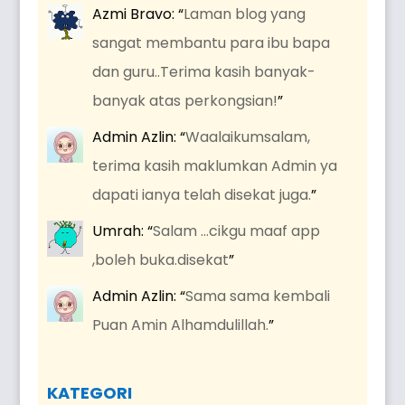
Azmi Bravo
: “
Laman blog yang
sangat membantu para ibu bapa
dan guru..Terima kasih banyak-
banyak atas perkongsian!
”
Admin Azlin
: “
Waalaikumsalam,
terima kasih maklumkan Admin ya
dapati ianya telah disekat juga.
”
Umrah
: “
Salam …cikgu maaf app
,boleh buka.disekat
”
Admin Azlin
: “
Sama sama kembali
Puan Amin Alhamdulillah.
”
KATEGORI