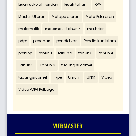
kisah sekolah rendah
kisah tahun 1
KPM
Masteri Ukuran
Matapelajaran
Mata Pelajaran
matematik
matematik tahun 4
mathzier
pdpr
pecahan
pendidikan
Pendidikan Islam
preblog
tahun 1
tahun 2
tahun 3
tahun 4
Tahun 5
Tahun 6
tudung si comel
tudungsicomel
Type
Umum
UPKK
Video
Video PDPR Pelbagai
WEBMASTER