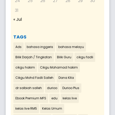
24
25
26
27
28
29
30
31
« Jul
TAGS
Ads
bahasa inggeris
bahasa melayu
Bilik Darjah / Tingkatan
Bilik Guru
cikgu fadli
cikgu hakim
Cikgu Mohamad hakim
Cikgu Mohd Fadli Salleh
Dana Kita
dr salbiah salleh
durioo
Durioo Plus
Ebook Premium MFS
edu
kelas live
kelas live RM5
Kelas Umum